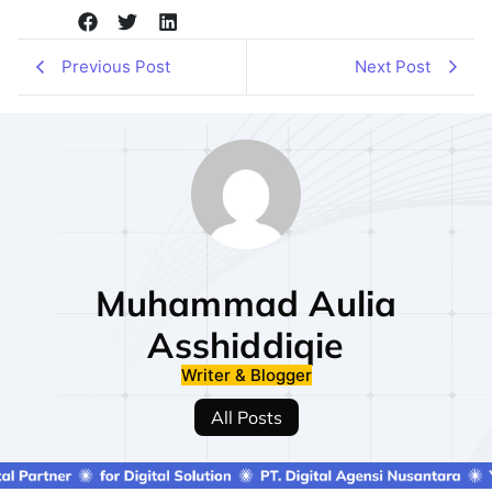
Previous Post
Next Post
Muhammad Aulia
Asshiddiqie
Writer & Blogger
All Posts