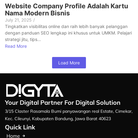
Website Company Profile Adalah Kartu
Nama Modern Bisnis
July 21, 2025
/
Tingkatkan visibilitas online dan raih lebih banyak pelanggan
dengan panduan SEO lengkap ini khusus untuk UMKM. Pelajari
strategi jitu, tips...
Read More
Load More
Your Digital Partner For Digital Solution
3/15 Claster Rasamala Bumi panyawangan real Estate, Cimekar,
Kec. Cileunyi, Kabupaten Bandung, Jawa Barat 40623
Quick Link
Home