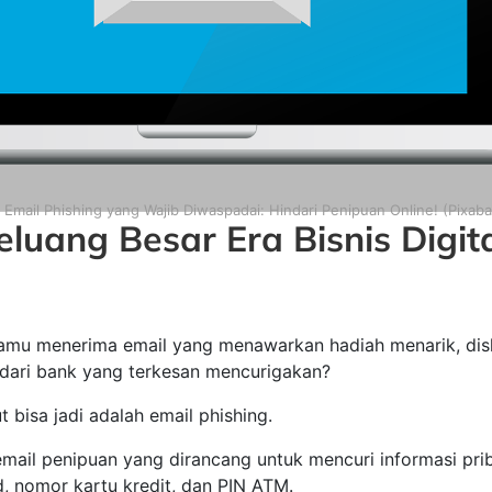
 Email Phishing yang Wajib Diwaspadai: Hindari Penipuan Online! (Pixaba
luang Besar Era Bisnis Digit
amu menerima email yang menawarkan hadiah menarik, dis
 dari bank yang terkesan mencurigakan?
t bisa jadi adalah email phishing.
email penipuan yang dirancang untuk mencuri informasi pr
, nomor kartu kredit, dan PIN ATM.