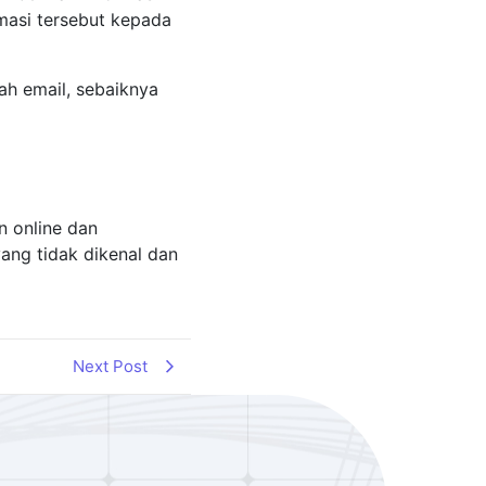
rmasi tersebut kepada
ah email, sebaiknya
n online dan
yang tidak dikenal dan
Next Post