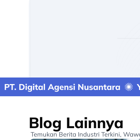
Blog Lainnya
Temukan Berita Industri Terkini, W