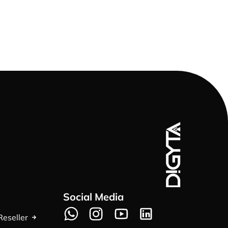
Social Media
eseller