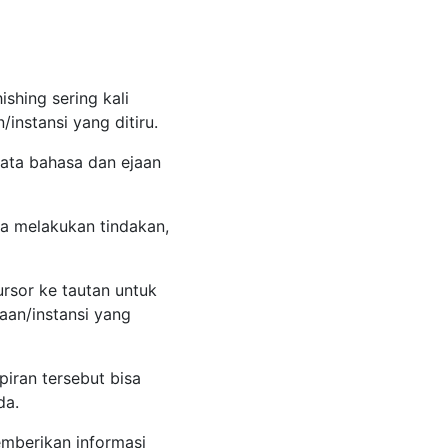
shing sering kali
instansi yang ditiru.
 tata bahasa dan ejaan
ra melakukan tindakan,
ursor ke tautan untuk
aan/instansi yang
iran tersebut bisa
da.
emberikan informasi