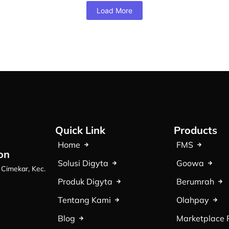
Load More
Quick Link
Products
Home
FMS
ion
Solusi Digyta
Goowa
Cimekar, Kec.
Produk Digyta
Berumrah
Tentang Kami
Olahpay
Blog
Marketplace R