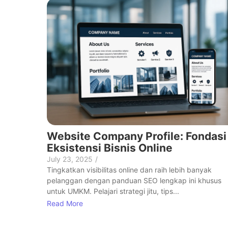
Website Company Profile: Fondasi
Eksistensi Bisnis Online
July 23, 2025
/
Tingkatkan visibilitas online dan raih lebih banyak
pelanggan dengan panduan SEO lengkap ini khusus
untuk UMKM. Pelajari strategi jitu, tips...
Read More