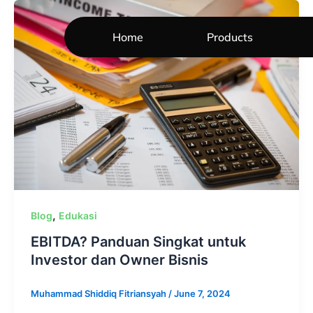
Skip
to
Home
Products
content
,
Blog
Edukasi
EBITDA? Panduan Singkat untuk
Investor dan Owner Bisnis
Muhammad Shiddiq Fitriansyah
/
June 7, 2024