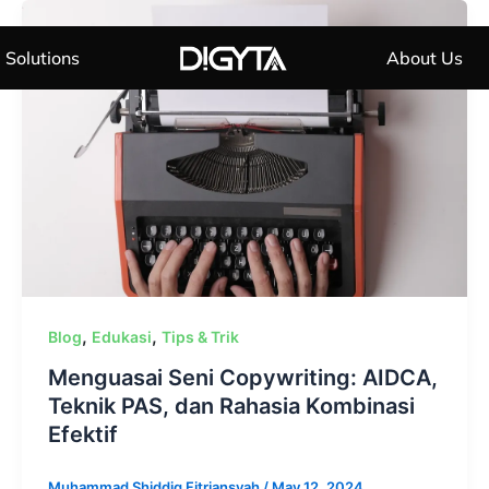
Solutions
About Us
,
,
Blog
Edukasi
Tips & Trik
Menguasai Seni Copywriting: AIDCA,
Teknik PAS, dan Rahasia Kombinasi
Efektif
Muhammad Shiddiq Fitriansyah
/
May 12, 2024