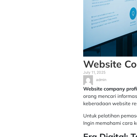
Website Com
July 11, 2025
admin
Website company profil
orang mencari informas
keberadaan website res
Untuk pelatihan pemasa
Ingin memahami cara k
Era Digital: