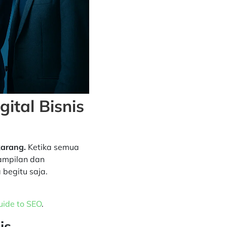
ital Bisnis
karang.
Ketika semua
tampilan dan
 begitu saja.
uide to SEO
.
is