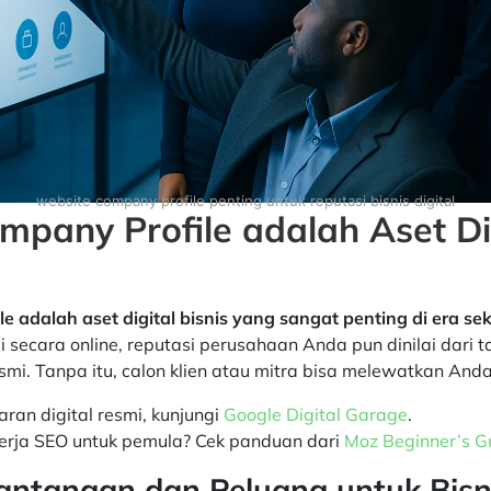
website company profile penting untuk reputasi bisnis digital
pany Profile adalah Aset Dig
e adalah aset digital bisnis yang sangat penting di era se
i secara online, reputasi perusahaan Anda pun dinilai dari 
mi. Tanpa itu, calon klien atau mitra bisa melewatkan Anda
ran digital resmi, kunjungi
Google Digital Garage
.
erja SEO untuk pemula? Cek panduan dari
Moz Beginner’s G
 Tantangan dan Peluang untuk Bisn