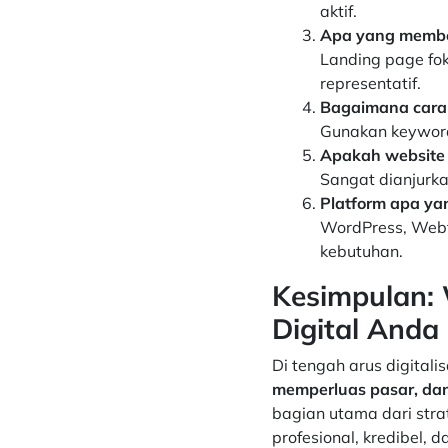
aktif.
Apa yang membed
Landing page fo
representatif.
Bagaimana cara
Gunakan keyword,
Apakah website 
Sangat dianjurk
Platform apa ya
WordPress, Webfl
kebutuhan.
Kesimpulan: 
Digital Anda
Di tengah arus digitali
memperluas pasar, da
bagian utama dari stra
profesional, kredibel, 