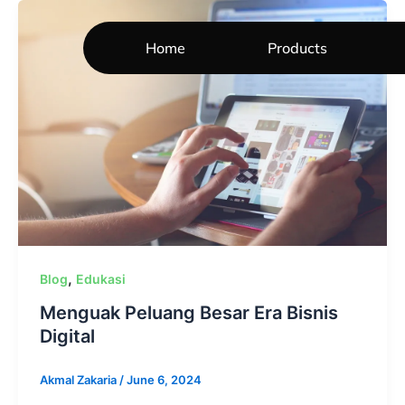
Skip
to
Home
Products
content
,
Blog
Edukasi
Menguak Peluang Besar Era Bisnis
Digital
Akmal Zakaria
/
June 6, 2024