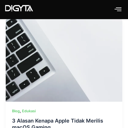
Skip
to
content
,
Blog
Edukasi
3 Alasan Kenapa Apple Tidak Merilis
macOS Gaming