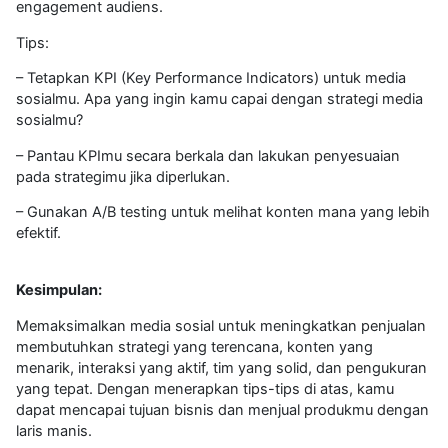
engagement audiens.
Tips:
– Tetapkan KPI (Key Performance Indicators) untuk media
sosialmu. Apa yang ingin kamu capai dengan strategi media
sosialmu?
– Pantau KPImu secara berkala dan lakukan penyesuaian
pada strategimu jika diperlukan.
– Gunakan A/B testing untuk melihat konten mana yang lebih
efektif.
Kesimpulan:
Memaksimalkan media sosial untuk meningkatkan penjualan
membutuhkan strategi yang terencana, konten yang
menarik, interaksi yang aktif, tim yang solid, dan pengukuran
yang tepat. Dengan menerapkan tips-tips di atas, kamu
dapat mencapai tujuan bisnis dan menjual produkmu dengan
laris manis.