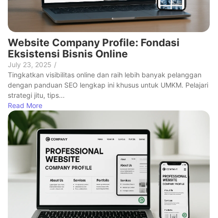
Website Company Profile: Fondasi
Eksistensi Bisnis Online
July 23, 2025
/
Tingkatkan visibilitas online dan raih lebih banyak pelanggan
dengan panduan SEO lengkap ini khusus untuk UMKM. Pelajari
strategi jitu, tips...
Read More