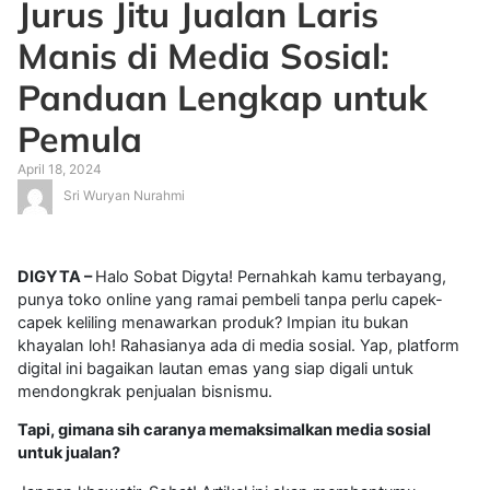
Jurus Jitu Jualan Laris
Manis di Media Sosial:
Panduan Lengkap untuk
Pemula
April 18, 2024
Sri Wuryan Nurahmi
DIGYTA –
Halo Sobat Digyta! Pernahkah kamu terbayang,
punya toko online yang ramai pembeli tanpa perlu capek-
capek keliling menawarkan produk? Impian itu bukan
khayalan loh! Rahasianya ada di media sosial. Yap, platform
digital ini bagaikan lautan emas yang siap digali untuk
mendongkrak penjualan bisnismu.
Tapi, gimana sih caranya memaksimalkan media sosial
untuk jualan?