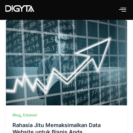
Skip
to
content
,
Blog
Edukasi
Rahasia Jitu Memaksimalkan Data
Website untuk Bisnis Anda