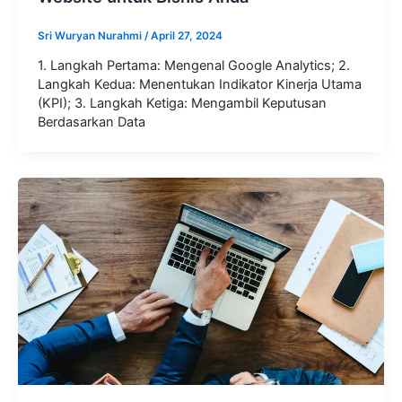
Sri Wuryan Nurahmi
/
April 27, 2024
1. Langkah Pertama: Mengenal Google Analytics; 2.
Langkah Kedua: Menentukan Indikator Kinerja Utama
(KPI); 3. Langkah Ketiga: Mengambil Keputusan
Berdasarkan Data