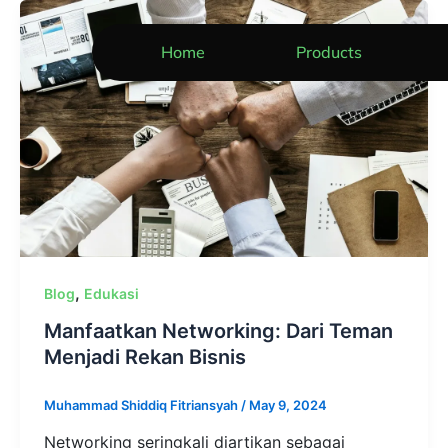
Skip
to
Home
Products
content
,
Blog
Edukasi
Manfaatkan Networking: Dari Teman
Menjadi Rekan Bisnis
Muhammad Shiddiq Fitriansyah
/
May 9, 2024
Networking seringkali diartikan sebagai