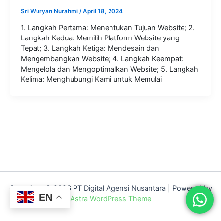
Sri Wuryan Nurahmi
/
April 18, 2024
1. Langkah Pertama: Menentukan Tujuan Website; 2.
Langkah Kedua: Memilih Platform Website yang
Tepat; 3. Langkah Ketiga: Mendesain dan
Mengembangkan Website; 4. Langkah Keempat:
Mengelola dan Mengoptimalkan Website; 5. Langkah
Kelima: Menghubungi Kami untuk Memulai
Copyright © 2026 PT Digital Agensi Nusantara | Powered by
EN
Astra WordPress Theme