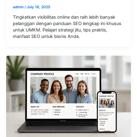
admin
/
July 18, 2025
Tingkatkan visibilitas online dan raih lebih banyak
pelanggan dengan panduan SEO lengkap ini khusus
untuk UMKM. Pelajari strategi jitu, tips praktis,
manfaat SEO untuk bisnis Anda.